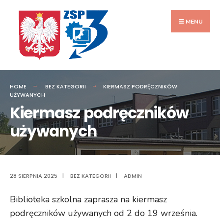
Przejdź
do
MENU
zawartości
HOME
BEZ KATEGORII
KIERMASZ PODRĘCZNIKÓW
UŻYWANYCH
Kiermasz podręczników
używanych
28 SIERPNIA 2025
|
BEZ KATEGORII
|
ADMIN
Biblioteka szkolna zaprasza na kiermasz
podręczników używanych od 2 do 19 września.