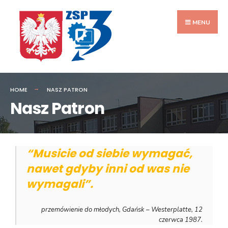
Przejdź
do
MENU
zawartości
HOME
NASZ PATRON
Nasz Patron
“Musicie od siebie wymagać,
nawet gdyby inni od was nie
wymagali”.
przemówienie do młodych, Gdańsk – Westerplatte, 12
czerwca 1987.