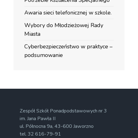
Awaria sieci telefonicznej w szkole.
Wybory do Młodzieżowej Rady
Miasta
Cyberbezpieczeństwo w praktyce –
podsumowanie
Zespół Szkół Ponadpodstawowych nr 3
im. Jana Pawła II
ul. Północna 9a, 43-600 Jaworzno
tel. 32 616-79-91