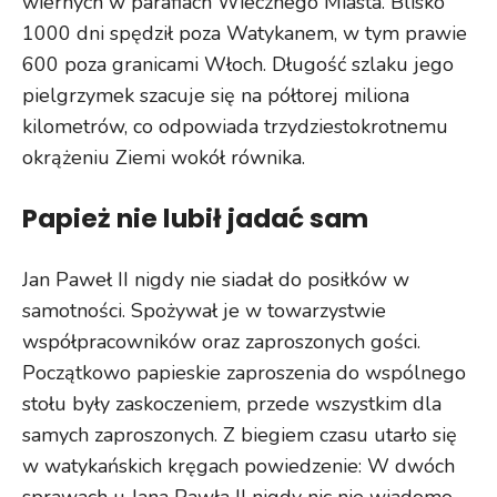
wiernych w parafiach Wiecznego Miasta. Blisko
1000 dni spędził poza Watykanem, w tym prawie
600 poza granicami Włoch. Długość szlaku jego
pielgrzymek szacuje się na półtorej miliona
kilometrów, co odpowiada trzydziestokrotnemu
okrążeniu Ziemi wokół równika.
Papież nie lubił jadać sam
Jan Paweł II nigdy nie siadał do posiłków w
samotności. Spożywał je w towarzystwie
współpracowników oraz zaproszonych gości.
Początkowo papieskie zaproszenia do wspólnego
stołu były zaskoczeniem, przede wszystkim dla
samych zaproszonych. Z biegiem czasu utarło się
w watykańskich kręgach powiedzenie: W dwóch
sprawach u Jana Pawła II nigdy nic nie wiadomo –